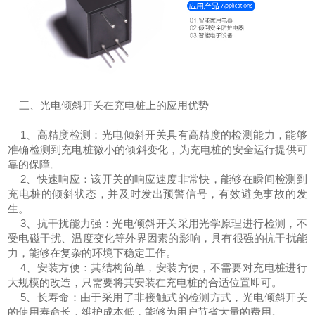
三、光电倾斜开关在充电桩上的应用优势
1、高精度检测：光电倾斜开关具有高精度的检测能力，能够
准确检测到充电桩微小的倾斜变化，为充电桩的安全运行提供可
靠的保障。
2、快速响应：该开关的响应速度非常快，能够在瞬间检测到
充电桩的倾斜状态，并及时发出预警信号，有效避免事故的发
生。
3、抗干扰能力强：光电倾斜开关采用光学原理进行检测，不
受电磁干扰、温度变化等外界因素的影响，具有很强的抗干扰能
力，能够在复杂的环境下稳定工作。
4、安装方便：其结构简单，安装方便，不需要对充电桩进行
大规模的改造，只需要将其安装在充电桩的合适位置即可。
5、长寿命：由于采用了非接触式的检测方式，光电倾斜开关
的使用寿命长，维护成本低，能够为用户节省大量的费用。