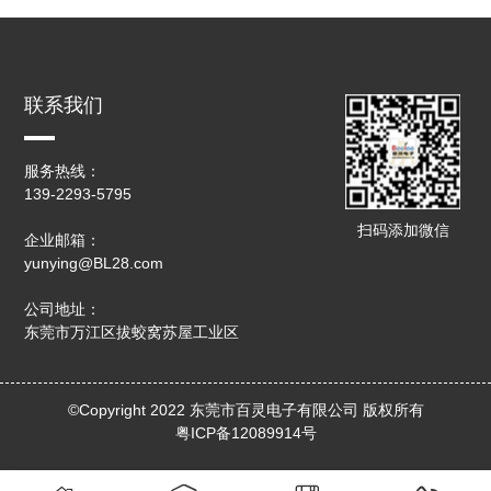
联系我们
服务热线：
139-2293-5795
扫码添加微信
企业邮箱：
yunying@BL28.com
公司地址：
东莞市万江区拔蛟窝苏屋工业区
©Copyright 2022 东莞市百灵电子有限公司 版权所有
粤ICP备12089914号