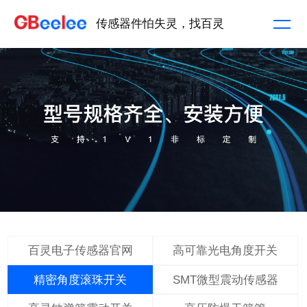
传感器件怕失灵，找百灵
百灵电子传感器官网
高可靠光电角度开关
精密角度滚珠开关
SMT微型震动传感器