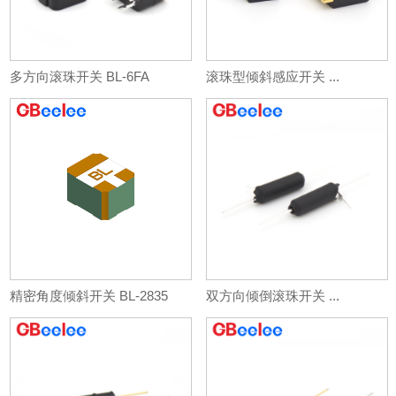
多方向滚珠开关 BL-6FA
滚珠型倾斜感应开关 ...
精密角度倾斜开关 BL-2835
双方向倾倒滚珠开关 ...