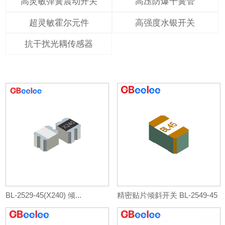
高灵敏弹簧震动开关
高压防爆干簧管
超灵敏霍尔元件
高强度水银开关
抗干扰光耦传感器
BL-2529-45(X240) 倾...
精密贴片倾斜开关 BL-2549-45