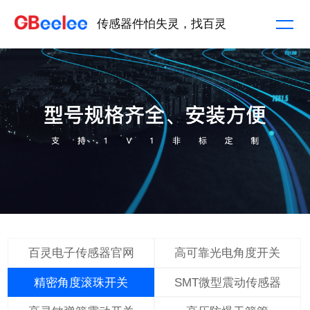
传感器件怕失灵，找百灵
百灵电子传感器官网
高可靠光电角度开关
精密角度滚珠开关
SMT微型震动传感器