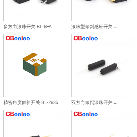
多方向滚珠开关 BL-6FA
滚珠型倾斜感应开关 ...
精密角度倾斜开关 BL-2835
双方向倾倒滚珠开关 ...